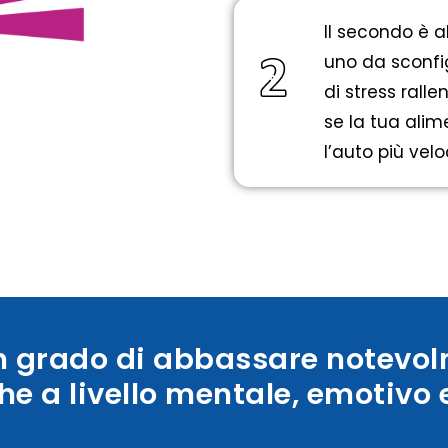
Il secondo è a
uno da sconfigg
di stress ralle
se la tua alim
l’auto più vel
in grado di abbassare notevolm
che a livello mentale, emotivo e