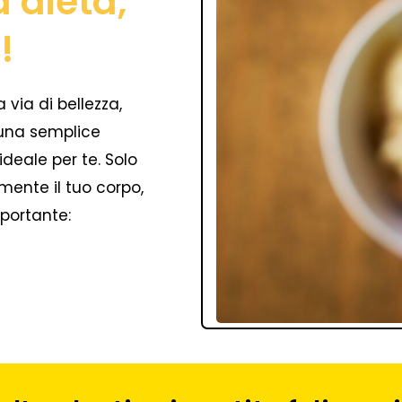
a dieta,
!
a via di bellezza,
i una semplice
 ideale per te. Solo
ente il tuo corpo,
mportante: