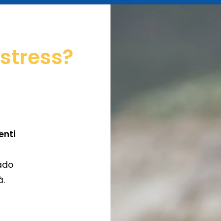
 stress?
enti
a
rado
à.