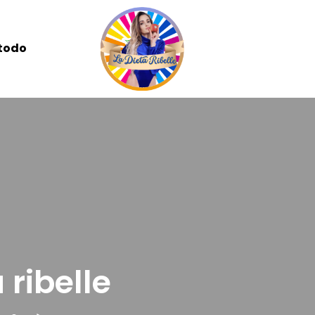
etodo
 ribelle