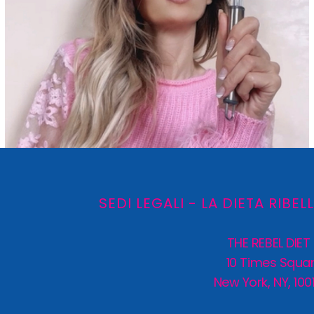
SEDI LEGALI - LA DIETA RIBEL
THE REBEL DIET
10 Times Squa
New York, NY, 100