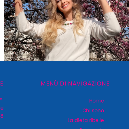
LE
MENÙ DI NAVIGAZIONE
 ®
Home
re
Chi sono
18
La dieta ribelle