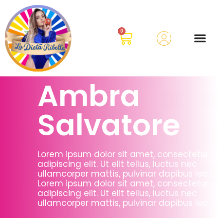
0
Ambra
Salvatore
Lorem ipsum dolor sit amet, consectetur
adipiscing elit. Ut elit tellus, luctus nec
ullamcorper mattis, pulvinar dapibus leo.
Lorem ipsum dolor sit amet, consectetur
adipiscing elit. Ut elit tellus, luctus nec
ullamcorper mattis, pulvinar dapibus leo.